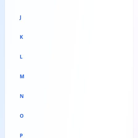
J
K
L
M
N
O
P