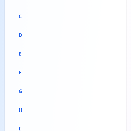
C
D
E
F
G
H
I