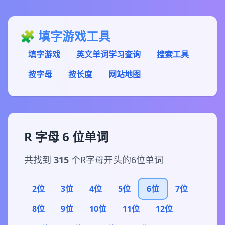
🧩 填字游戏工具
填字游戏
英文单词学习查询
搜索工具
按字母
按长度
网站地图
R 字母 6 位单词
共找到
315
个R字母开头的6位单词
2位
3位
4位
5位
6位
7位
8位
9位
10位
11位
12位