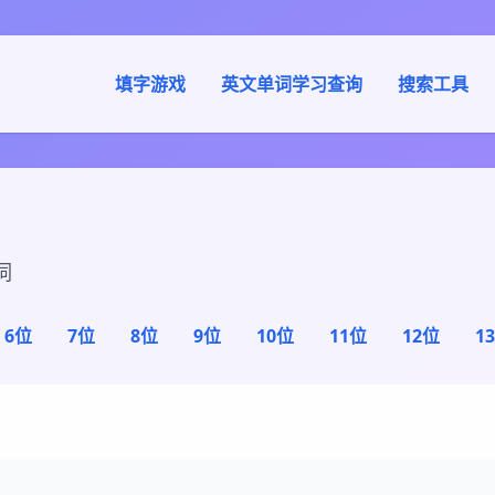
填字游戏
英文单词学习查询
搜索工具
词
6位
7位
8位
9位
10位
11位
12位
1