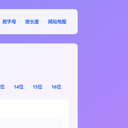
按字母
按长度
网站地图
3位
14位
15位
16位